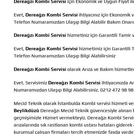
Dereağzı Kombi Servisi
için Ekonomik ve Uygun Fiyat i
Evet,
Dereağzı Kombi Servisi
ihtiyacınız için Ekonomik 
Telefon Numaramızdan Ulaşıp Bilgi Alabilir Bakım Onar
Dereağzı Kombi Servisi
hizmetiniz için Garantili Tamir
Evet,
Dereağzı Kombi Servisi
hizmetimiz için Garantili
Telefon Numaramızdan Ulaşıp Bilgi Alabilirsiniz
Dereağzı Kombi Servisi
olarak Arıza ve Bakım hizmetl
Evet. Servisimiz
Dereağzı Kombi Servisi
ihtiyacınızda A
Numaramızdan Ulaşıp Bilgi Alabilirsiniz. 0212 472 98 98
Mecid Teknik olarak İstanbulda Kombi servisi hizmeti ve
Beylikdüzü
Dereağzı Mecid Teknik güvencesiyle alınan hiz
geçmişimizle Hizmet vermekteyiz. Dereağzı Kombi Servis
arızalarında sık rastlanan kombi ustası hataları giderek
kurumsal çalışan firmaları tercih etmenizde fayda vardır