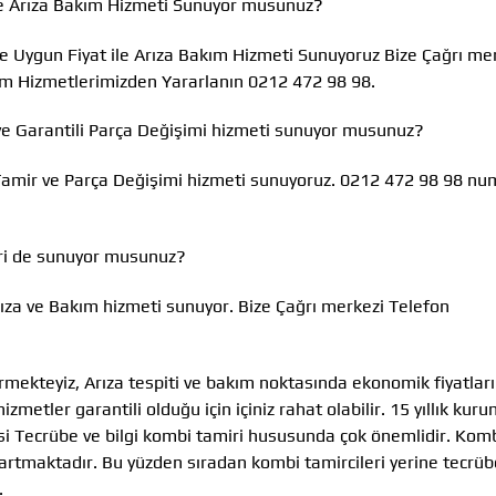
le Arıza Bakım Hizmeti Sunuyor musunuz?
ve Uygun Fiyat ile Arıza Bakım Hizmeti Sunuyoruz Bize Çağrı me
ım Hizmetlerimizden Yararlanın 0212 472 98 98.
 ve Garantili Parça Değişimi hizmeti sunuyor musunuz?
 Tamir ve Parça Değişimi hizmeti sunuyoruz. 0212 472 98 98 nu
eri de sunuyor musunuz?
rıza ve Bakım hizmeti sunuyor. Bize Çağrı merkezi Telefon
rmekteyiz, Arıza tespiti ve bakım noktasında ekonomik fiyatlar
metler garantili olduğu için içiniz rahat olabilir. 15 yıllık kur
i Tecrübe ve bilgi kombi tamiri hususunda çok önemlidir. Kom
 artmaktadır. Bu yüzden sıradan kombi tamircileri yerine tecrübe
.