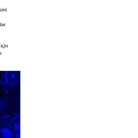
sini
lar
için
e