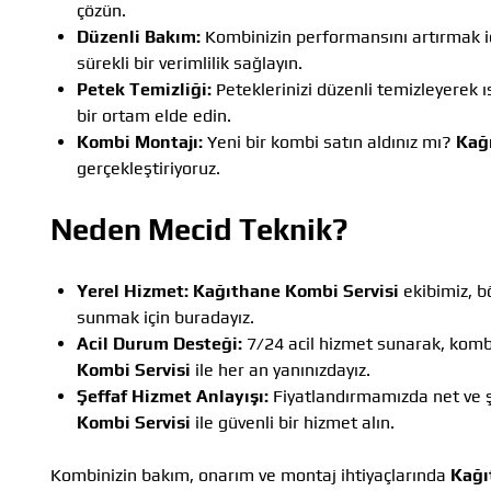
çözün.
Düzenli Bakım:
Kombinizin performansını artırmak iç
sürekli bir verimlilik sağlayın.
Petek Temizliği:
Peteklerinizi düzenli temizleyerek ıs
bir ortam elde edin.
Kombi Montajı:
Yeni bir kombi satın aldınız mı?
Kağ
gerçekleştiriyoruz.
Neden Mecid Teknik?
Yerel Hizmet:
Kağıthane Kombi Servisi
ekibimiz, bö
sunmak için buradayız.
Acil Durum Desteği:
7/24 acil hizmet sunarak, kombi
Kombi Servisi
ile her an yanınızdayız.
Şeffaf Hizmet Anlayışı:
Fiyatlandırmamızda net ve şe
Kombi Servisi
ile güvenli bir hizmet alın.
Kombinizin bakım, onarım ve montaj ihtiyaçlarında
Kağı