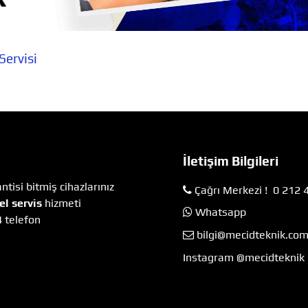
Servisi
İletişim Bilgileri
tisi bitmiş cihazlarınız
Çağrı Merkezi ! 0 212 
el servis
hizmeti
Whatsapp
4 telefon
bilgi@mecidteknik.co
Instagram @mecidteknik