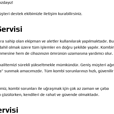
ızdayız!
teri destek ekibimizle iletişim kurabilirsiniz.
ervisi
ra sahip olan ekipman ve aletler kullanılarak yapılmaktadır. B
e dahil olmak üzere tüm işlemler en doğru şekilde yapılır. Kombin
lenmesine hem de cihazınızın ömrünün uzamasına yardımcı olur.
et kalitemizi sürekli yükseltmekle mümkündür. Geniş müşteri ağı
 sunmak amacımızdır. Tüm kombi sorunlarınızı hızlı, güvenilir
imiz, kombi sorunları ile uğraşmak için çok az zaman ve çaba
 çözülürken, kendileri de rahat ve güvende olmaktadır.
rvisi