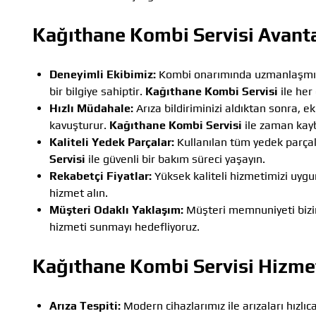
Kağıthane Kombi Servisi
Avanta
Deneyimli Ekibimiz:
Kombi onarımında uzmanlaşmış t
bir bilgiye sahiptir.
Kağıthane Kombi Servisi
ile her
Hızlı Müdahale:
Arıza bildiriminizi aldıktan sonra, 
kavuşturur.
Kağıthane Kombi Servisi
ile zaman kay
Kaliteli Yedek Parçalar:
Kullanılan tüm yedek parçal
Servisi
ile güvenli bir bakım süreci yaşayın.
Rekabetçi Fiyatlar:
Yüksek kaliteli hizmetimizi uygu
hizmet alın.
Müşteri Odaklı Yaklaşım:
Müşteri memnuniyeti bizim 
hizmeti sunmayı hedefliyoruz.
Kağıthane Kombi Servisi
Hizmet
Arıza Tespiti:
Modern cihazlarımız ile arızaları hızlıc