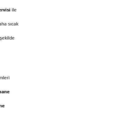
rvisi
ile
aha sıcak
 şekilde
mleri
hane
ne