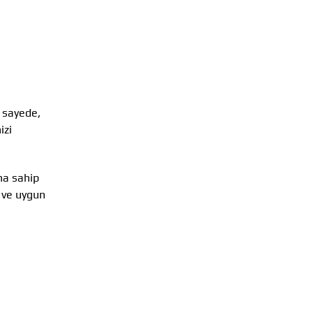
u sayede,
izi
na sahip
 ve uygun