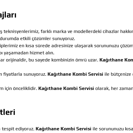
jları
eknisyenlerimiz, farklı marka ve modellerdeki cihazlar hakkı
 durumda etkili çözümler sunuyoruz.
ekiplerimiz en kısa sürede adresinize ulaşarak sorununuzu çözü
bı yaşamadan hizmet alın.
ar orijinaldir, bu sayede kombinizin ömrü uzar.
Kağıthane Ko
n fiyatlarla sunuyoruz.
Kağıthane Kombi Servisi
ile bütçenize 
için önceliklidir.
Kağıthane Kombi Servisi
olarak, her zaman 
leri
a tespit ediyoruz.
Kağıthane Kombi Servisi
ile sorununuzu kıs