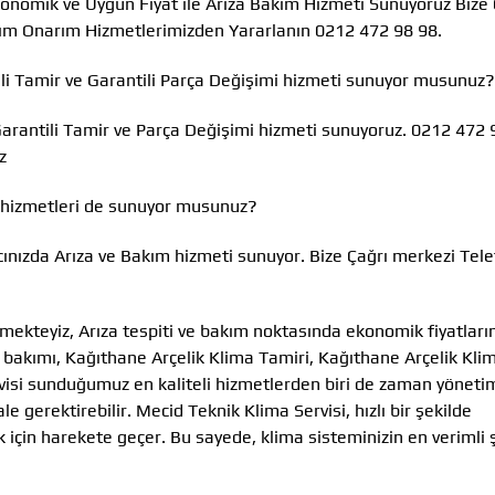
Ekonomik ve Uygun Fiyat ile Arıza Bakım Hizmeti Sunuyoruz Bize 
kım Onarım Hizmetlerimizden Yararlanın 0212 472 98 98.
ili Tamir ve Garantili Parça Değişimi hizmeti sunuyor musunuz?
Garantili Tamir ve Parça Değişimi hizmeti sunuyoruz. 0212 472 
z
 hizmetleri de sunuyor musunuz?
cınızda Arıza ve Bakım hizmeti sunuyor. Bize Çağrı merkezi Tel
mekteyiz, Arıza tespiti ve bakım noktasında ekonomik fiyatları
a bakımı, Kağıthane Arçelik Klima Tamiri, Kağıthane Arçelik Kl
visi sunduğumuz en kaliteli hizmetlerden biri de zaman yönetim
gerektirebilir. Mecid Teknik Klima Servisi, hızlı bir şekilde
 için harekete geçer. Bu sayede, klima sisteminizin en verimli 