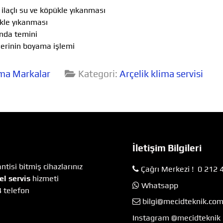
ilaçlı su ve köpükle yıkanması
ükle yıkanması
nda temini
lerinin boyama işlemi
ma Markalar
Kategori:
Arçelik klima servisi
İletişim Bilgileri
tisi bitmiş cihazlarınız
Çağrı Merkezi ! 0 212 
el servis
hizmeti
Whatsapp
4 telefon
bilgi@mecidteknik.co
Instagram @mecidteknik