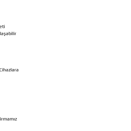
eti
aşabilir
 Cihazlara
 firmamız