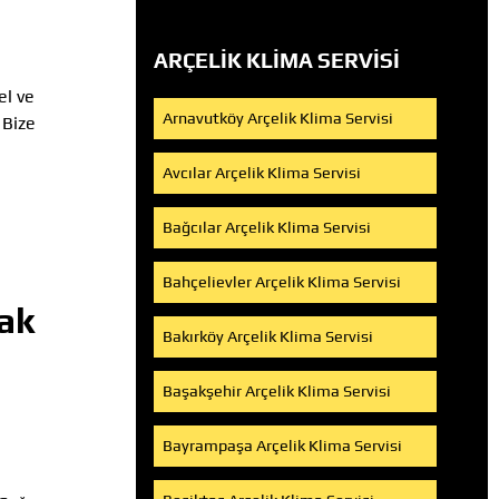
ARÇELIK KLIMA SERVISI
l ve
Arnavutköy Arçelik Klima Servisi
 Bize
Avcılar Arçelik Klima Servisi
Bağcılar Arçelik Klima Servisi
Bahçelievler Arçelik Klima Servisi
ak
Bakırköy Arçelik Klima Servisi
Başakşehir Arçelik Klima Servisi
Bayrampaşa Arçelik Klima Servisi