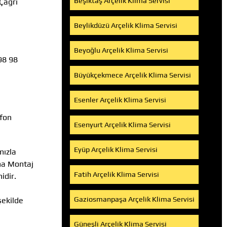
Beşiktaş Arçelik Klima Servisi
Çağrı
Beylikdüzü Arçelik Klima Servisi
Beyoğlu Arçelik Klima Servisi
98 98
Büyükçekmece Arçelik Klima Servisi
Esenler Arçelik Klima Servisi
efon
Esenyurt Arçelik Klima Servisi
Eyüp Arçelik Klima Servisi
mızla
ima Montaj
Fatih Arçelik Klima Servisi
idir.
Gaziosmanpaşa Arçelik Klima Servisi
şekilde
Güneşli Arçelik Klima Servisi