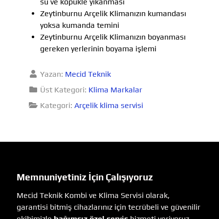
su ve köpükle yıkanması
Zeytinburnu Arçelik Klimanızın kumandası
yoksa kumanda temini
Zeytinburnu Arçelik Klimanızın boyanması
gereken yerlerinin boyama işlemi
Yazan:
Mecid Teknik
Üst Kategori:
Klima Markalar
Kategori:
Arçelik klima servisi
Memnuniyetiniz İçin Çalışıyoruz
Mecid Teknik Kombi ve Klima Servisi olarak,
garantisi bitmiş cihazlarınız için tecrübeli ve güvenilir
ekibimizle
bağımsız özel servis
hizmeti veriyoruz.