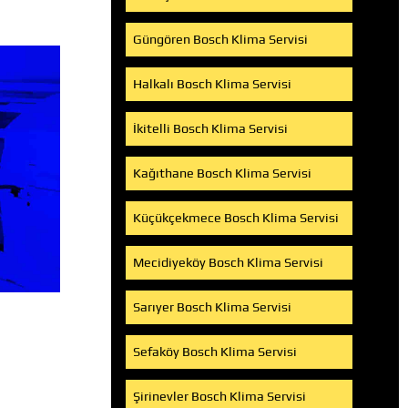
Güngören Bosch Klima Servisi
Halkalı Bosch Klima Servisi
İkitelli Bosch Klima Servisi
Kağıthane Bosch Klima Servisi
Küçükçekmece Bosch Klima Servisi
Mecidiyeköy Bosch Klima Servisi
Sarıyer Bosch Klima Servisi
Sefaköy Bosch Klima Servisi
Şirinevler Bosch Klima Servisi