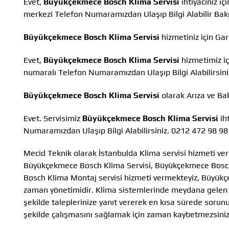
Evet,
Büyükçekmece Bosch Klima Servisi
ihtiyacınız i
merkezi Telefon Numaramızdan Ulaşıp Bilgi Alabilir Ba
Büyükçekmece Bosch Klima Servisi
hizmetiniz için Ga
Evet,
Büyükçekmece Bosch Klima Servisi
hizmetimiz iç
numaralı Telefon Numaramızdan Ulaşıp Bilgi Alabilirsini
Büyükçekmece Bosch Klima Servisi
olarak Arıza ve B
Evet. Servisimiz
Büyükçekmece Bosch Klima Servisi
ih
Numaramızdan Ulaşıp Bilgi Alabilirsiniz. 0212 472 98 98
Mecid Teknik olarak İstanbulda Klima servisi hizmeti ver
Büyükçekmece Bosch Klima Servisi, Büyükçekmece Bosc
Bosch Klima Montaj servisi hizmeti vermekteyiz, Büyükç
zaman yönetimidir. Klima sistemlerinde meydana gelen arı
şekilde taleplerinize yanıt vererek en kısa sürede sorun
şekilde çalışmasını sağlamak için zaman kaybetmezsiniz