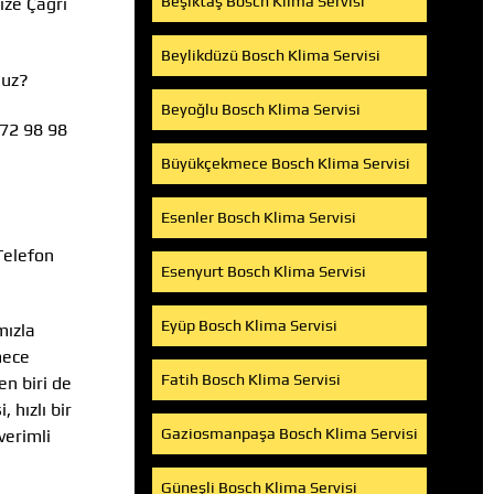
Beşiktaş Bosch Klima Servisi
ize Çağrı
Beylikdüzü Bosch Klima Servisi
nuz?
Beyoğlu Bosch Klima Servisi
472 98 98
Büyükçekmece Bosch Klima Servisi
Esenler Bosch Klima Servisi
Telefon
Esenyurt Bosch Klima Servisi
Eyüp Bosch Klima Servisi
mızla
mece
Fatih Bosch Klima Servisi
n biri de
 hızlı bir
Gaziosmanpaşa Bosch Klima Servisi
verimli
Güneşli Bosch Klima Servisi