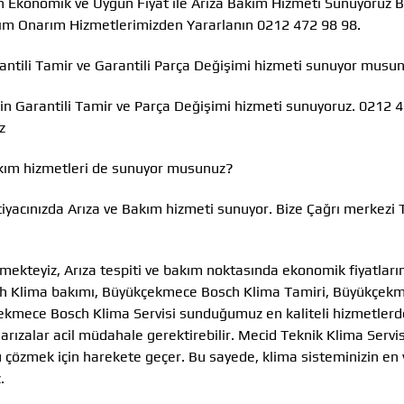
çin Ekonomik ve Uygun Fiyat ile Arıza Bakım Hizmeti Sunuyoruz B
kım Onarım Hizmetlerimizden Yararlanın 0212 472 98 98.
rantili Tamir ve Garantili Parça Değişimi hizmeti sunuyor musu
in Garantili Tamir ve Parça Değişimi hizmeti sunuyoruz. 0212 
z
akım hizmetleri de sunuyor musunuz?
tiyacınızda Arıza ve Bakım hizmeti sunuyor. Bize Çağrı merkezi 
mekteyiz, Arıza tespiti ve bakım noktasında ekonomik fiyatları
h Klima bakımı, Büyükçekmece Bosch Klima Tamiri, Büyükçek
ekmece Bosch Klima Servisi sunduğumuz en kaliteli hizmetlerde
zalar acil müdahale gerektirebilir. Mecid Teknik Klima Servisi,
u çözmek için harekete geçer. Bu sayede, klima sisteminizin en 
.