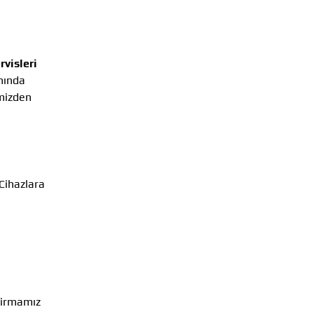
visleri
nında
imizden
 Cihazlara
 firmamız