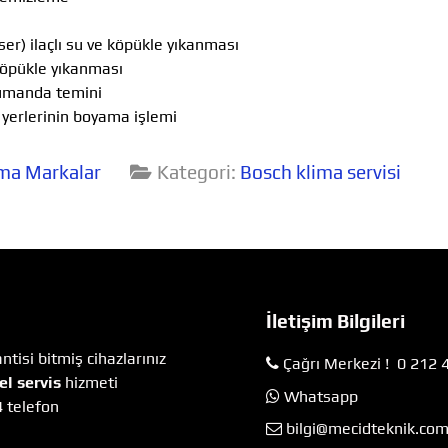
r) ilaçlı su ve köpükle yıkanması
köpükle yıkanması
umanda temini
erlerinin boyama işlemi
ma Markalar
Kategori:
Bosch klima servisi
İletişim Bilgileri
tisi bitmiş cihazlarınız
Çağrı Merkezi ! 0 212 
el servis
hizmeti
Whatsapp
4 telefon
bilgi@mecidteknik.co