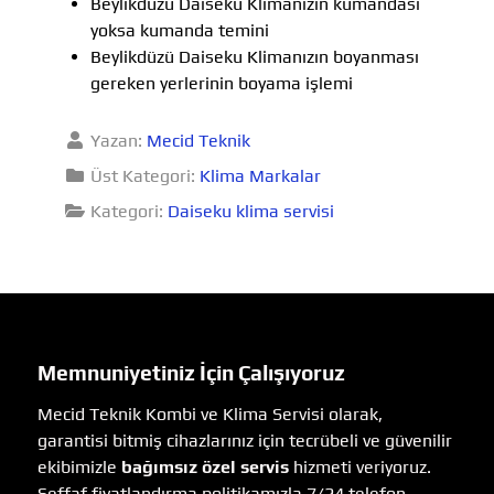
Beylikdüzü Daiseku Klimanızın kumandası
yoksa kumanda temini
Beylikdüzü Daiseku Klimanızın boyanması
gereken yerlerinin boyama işlemi
Yazan:
Mecid Teknik
Üst Kategori:
Klima Markalar
Kategori:
Daiseku klima servisi
Memnuniyetiniz İçin Çalışıyoruz
Mecid Teknik Kombi ve Klima Servisi olarak,
garantisi bitmiş cihazlarınız için tecrübeli ve güvenilir
ekibimizle
bağımsız özel servis
hizmeti veriyoruz.
Şeffaf fiyatlandırma politikamızla 7/24 telefon