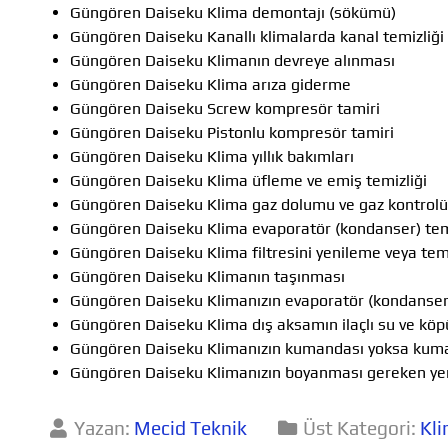
Güngören Daiseku Klima demontajı (sökümü)
Güngören Daiseku Kanallı klimalarda kanal temizliği
Güngören Daiseku Klimanın devreye alınması
Güngören Daiseku Klima arıza giderme
Güngören Daiseku Screw kompresör tamiri
Güngören Daiseku Pistonlu kompresör tamiri
Güngören Daiseku Klima yıllık bakımları
Güngören Daiseku Klima üfleme ve emiş temizliği
Güngören Daiseku Klima gaz dolumu ve gaz kontrolü
Güngören Daiseku Klima evaporatör (kondanser) tem
Güngören Daiseku Klima filtresini yenileme veya te
Güngören Daiseku Klimanın taşınması
Güngören Daiseku Klimanızın evaporatör (kondanser) 
Güngören Daiseku Klima dış aksamın ilaçlı su ve köp
Güngören Daiseku Klimanızın kumandası yoksa kum
Güngören Daiseku Klimanızın boyanması gereken yer
Yazan:
Mecid Teknik
Üst Kategori:
Kli