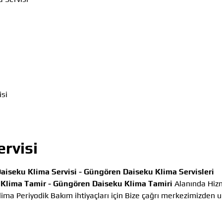
si
rvisi
aiseku Klima Servisi -
Güngören Daiseku Klima Servisleri
Klima Tamir -
Güngören Daiseku Klima Tamiri
Alanında Hiz
ima Periyodik Bakım ihtiyaçları için Bize çağrı merkezimizden ul