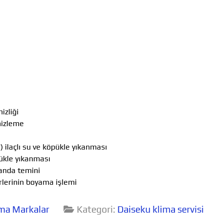
izliği
mizleme
ilaçlı su ve köpükle yıkanması
ükle yıkanması
anda temini
lerinin boyama işlemi
ma Markalar
Kategori:
Daiseku klima servisi