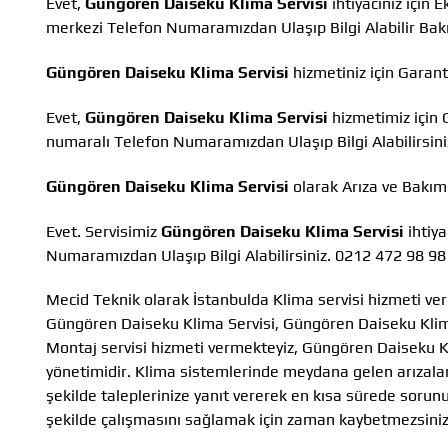
Evet,
Güngören Daiseku Klima Servisi
ihtiyacınız için
merkezi Telefon Numaramızdan Ulaşıp Bilgi Alabilir Ba
Güngören Daiseku Klima Servisi
hizmetiniz için Garan
Evet,
Güngören Daiseku Klima Servisi
hizmetimiz için 
numaralı Telefon Numaramızdan Ulaşıp Bilgi Alabilirsini
Güngören Daiseku Klima Servisi
olarak Arıza ve Bakı
Evet. Servisimiz
Güngören Daiseku Klima Servisi
ihtiya
Numaramızdan Ulaşıp Bilgi Alabilirsiniz. 0212 472 98 98
Mecid Teknik olarak İstanbulda Klima servisi hizmeti ver
Güngören Daiseku Klima Servisi, Güngören Daiseku Kli
Montaj servisi hizmeti vermekteyiz, Güngören Daiseku K
yönetimidir. Klima sistemlerinde meydana gelen arızalar a
şekilde taleplerinize yanıt vererek en kısa sürede sorun
şekilde çalışmasını sağlamak için zaman kaybetmezsiniz