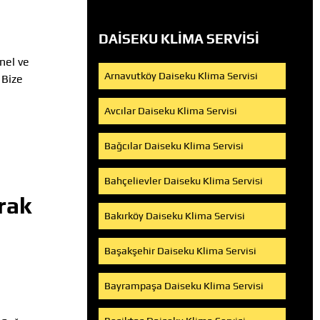
DAISEKU KLIMA SERVISI
nel ve
Arnavutköy Daiseku Klima Servisi
 Bize
Avcılar Daiseku Klima Servisi
Bağcılar Daiseku Klima Servisi
Bahçelievler Daiseku Klima Servisi
rak
Bakırköy Daiseku Klima Servisi
Başakşehir Daiseku Klima Servisi
Bayrampaşa Daiseku Klima Servisi