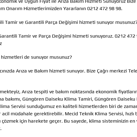
 Ekonomik ve Uygun Fiyat ile Arıza Bakım Hizmeti Sunuyoruz Bize
kım Onarım Hizmetlerimizden Yararlanın 0212 472 98 98.
tili Tamir ve Garantili Parça Değişimi hizmeti sunuyor musunuz
Garantili Tamir ve Parça Değişimi hizmeti sunuyoruz. 0212 472
z
m hizmetleri de sunuyor musunuz?
cınızda Arıza ve Bakım hizmeti sunuyor. Bize Çağrı merkezi Tel
mekteyiz, Arıza tespiti ve bakım noktasında ekonomik fiyatları
ma bakımı, Güngören Daiseku Klima Tamiri, Güngören Daiseku
lima Servisi sunduğumuz en kaliteli hizmetlerden biri de zama
cil müdahale gerektirebilir. Mecid Teknik Klima Servisi, hızlı b
u çözmek için harekete geçer. Bu sayede, klima sisteminizin en 
.