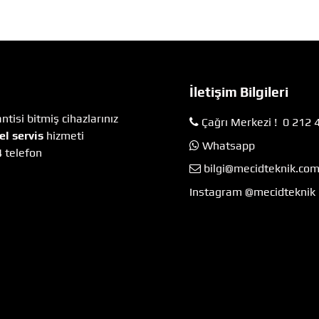
İletişim Bilgileri
tisi bitmiş cihazlarınız
Çağrı Merkezi ! 0 212 
el servis
hizmeti
Whatsapp
4 telefon
bilgi@mecidteknik.co
Instagram @mecidteknik