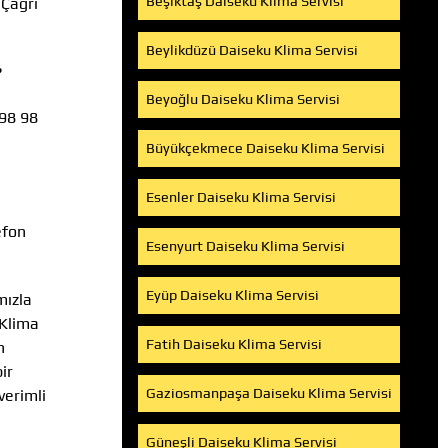
Beşiktaş Daiseku Klima Servisi
 Çağrı
Beylikdüzü Daiseku Klima Servisi
?
Beyoğlu Daiseku Klima Servisi
 98 98
Büyükçekmece Daiseku Klima Servisi
Esenler Daiseku Klima Servisi
efon
Esenyurt Daiseku Klima Servisi
Eyüp Daiseku Klima Servisi
mızla
 Klima
Fatih Daiseku Klima Servisi
n
ir
Gaziosmanpaşa Daiseku Klima Servisi
verimli
Güneşli Daiseku Klima Servisi