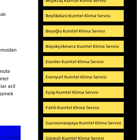
Beşiktaş Kumtel Klima Servisi
alı
Beylikdüzü Kumtel Klima Servisi
Beyoğlu Kumtel Klima Servisi
Büyükçekmece Kumtel Klima Servisi
ramızdan
Esenler Kumtel Klima Servisi
mızla
Esenyurt Kumtel Klima Servisi
mtel
ar acil
Eyüp Kumtel Klima Servisi
çözmek
Fatih Kumtel Klima Servisi
Gaziosmanpaşa Kumtel Klima Servisi
Güneşli Kumtel Klima Servisi