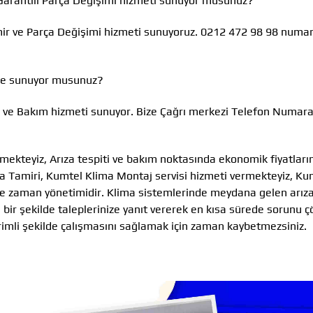
 Garantili Parça Değişimi hizmeti sunuyor musunuz?
mir ve Parça Değişimi hizmeti sunuyoruz. 0212 472 98 98 numar
 de sunuyor musunuz?
za ve Bakım hizmeti sunuyor. Bize Çağrı merkezi Telefon Numa
mekteyiz, Arıza tespiti ve bakım noktasında ekonomik fiyatları
a Tamiri, Kumtel Klima Montaj servisi hizmeti vermekteyiz, Ku
de zaman yönetimidir. Klima sistemlerinde meydana gelen arızal
ı bir şekilde taleplerinize yanıt vererek en kısa sürede sorunu 
erimli şekilde çalışmasını sağlamak için zaman kaybetmezsiniz.