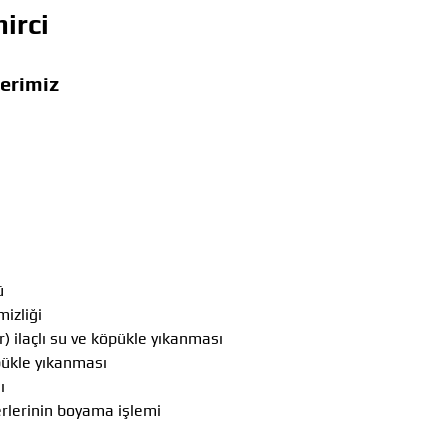
irci
lerimiz
ü
izliği
) ilaçlı su ve köpükle yıkanması
öpükle yıkanması
ı
erlerinin boyama işlemi