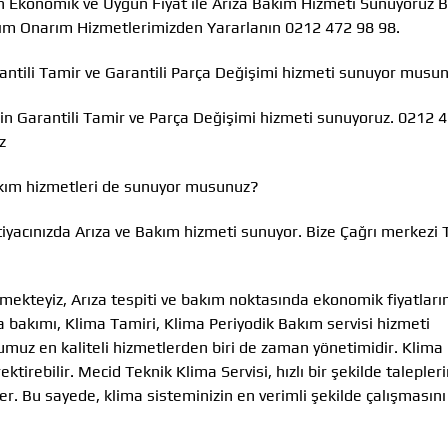
çin Ekonomik ve Uygun Fiyat ile Arıza Bakım Hizmeti Sunuyoruz B
kım Onarım Hizmetlerimizden Yararlanın 0212 472 98 98.
rantili Tamir ve Garantili Parça Değişimi hizmeti sunuyor musu
in Garantili Tamir ve Parça Değişimi hizmeti sunuyoruz. 0212 
z
akım hizmetleri de sunuyor musunuz?
tiyacınızda Arıza ve Bakım hizmeti sunuyor. Bize Çağrı merkezi 
mekteyiz, Arıza tespiti ve bakım noktasında ekonomik fiyatları
a bakımı, Klima Tamiri, Klima Periyodik Bakım servisi hizmeti
umuz en kaliteli hizmetlerden biri de zaman yönetimidir. Klima
irebilir. Mecid Teknik Klima Servisi, hızlı bir şekilde talepleri
r. Bu sayede, klima sisteminizin en verimli şekilde çalışmasını