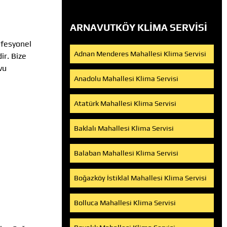
ARNAVUTKÖY KLIMA SERVISI
fesyonel
Adnan Menderes Mahallesi Klima Servisi
ir. Bize
vu
Anadolu Mahallesi Klima Servisi
Atatürk Mahallesi Klima Servisi
Baklalı Mahallesi Klima Servisi
Balaban Mahallesi Klima Servisi
Boğazköy İstiklal Mahallesi Klima Servisi
Bolluca Mahallesi Klima Servisi