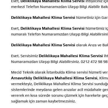
Evet,
Deliklikaya Mahallesi Klima Servisi
ihtiyacınız i
merkezi Telefon Numaramızdan Ulaşıp Bilgi Alabilir Ba
Deliklikaya Mahallesi Klima Servisi
hizmetiniz için Ga
Evet,
Deliklikaya Mahallesi Klima Servisi
hizmetimiz iç
numaralı Telefon Numaramızdan Ulaşıp Bilgi Alabilirsini
Deliklikaya Mahallesi Klima Servisi
olarak Arıza ve B
Evet. Servisimiz
Deliklikaya Mahallesi Klima Servisi
ih
Numaramızdan Ulaşıp Bilgi Alabilirsiniz. 0212 472 98 98
Mecid Teknik olarak İstanbulda Klima servisi hizmeti ver
Arnavutköy Deliklikaya Mahallesi Klima Servisi
, Klim
vermekteyiz, Deliklikaya Mahallesi Klima Servisi sunduğ
sistemlerinde meydana gelen arızalar acil müdahale gerekt
vererek en kısa sürede sorunu çözmek için harekete geçe
sağlamak için zaman kaybetmezsiniz.