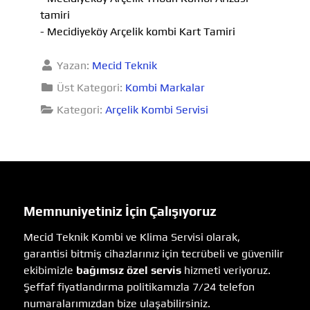
tamiri
- Mecidiyeköy Arçelik kombi Kart Tamiri
Yazan:
Mecid Teknik
Üst Kategori:
Kombi Markalar
Kategori:
Arçelik Kombi Servisi
Memnuniyetiniz İçin Çalışıyoruz
Mecid Teknik Kombi ve Klima Servisi olarak,
garantisi bitmiş cihazlarınız için tecrübeli ve güvenilir
ekibimizle
bağımsız özel servis
hizmeti veriyoruz.
Şeffaf fiyatlandırma politikamızla 7/24 telefon
numaralarımızdan bize ulaşabilirsiniz.