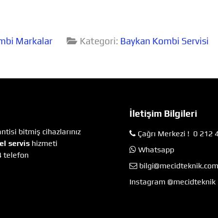
mbi Markalar
Kategori:
Baykan Kombi Servisi
İletişim Bilgileri
tisi bitmiş cihazlarınız
Çağrı Merkezi ! 0 212 
el servis
hizmeti
Whatsapp
4 telefon
bilgi@mecidteknik.co
Instagram @mecidteknik