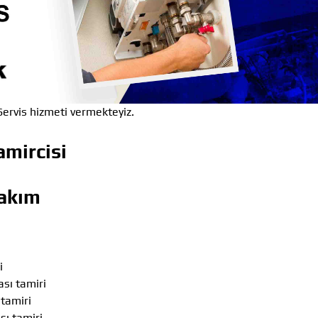
ervis hizmeti vermekteyiz.
mircisi
akım
i
sı tamiri
tamiri
ı tamiri