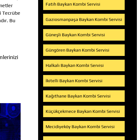
Fatih Baykan Kombi Servisi
metler
si Tecrübe
Gaziosmanpaşa Baykan Kombi Servisi
dır. Bu
Güneşli Baykan Kombi Servisi
Güngören Baykan Kombi Servisi
lerinizi
Halkalı Baykan Kombi Servisi
İkitelli Baykan Kombi Servisi
Kağıthane Baykan Kombi Servisi
Küçükçekmece Baykan Kombi Servisi
Mecidiyeköy Baykan Kombi Servisi