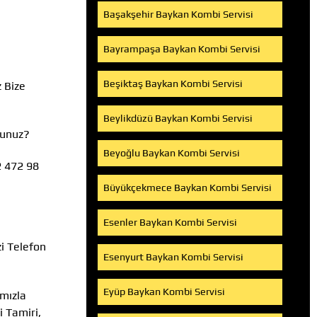
Başakşehir Baykan Kombi Servisi
Bayrampaşa Baykan Kombi Servisi
Beşiktaş Baykan Kombi Servisi
z Bize
Beylikdüzü Baykan Kombi Servisi
sunuz?
Beyoğlu Baykan Kombi Servisi
2 472 98
Büyükçekmece Baykan Kombi Servisi
Esenler Baykan Kombi Servisi
zi Telefon
Esenyurt Baykan Kombi Servisi
Eyüp Baykan Kombi Servisi
ımızla
 Tamiri,