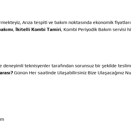
rmekteyiz, Arıza tespiti ve bakım noktasında ekonomik fiyatlar
bakımı
,
İkitelli Kombi Tamiri
, Kombi Periyodik Bakım servisi h
 deneyimli teknisyenler tarafından sorunsuz bir şekilde teslim
arası?
Günün Her saatinde Ulaşabilirsiniz Bize Ulaşacağınız 
ım