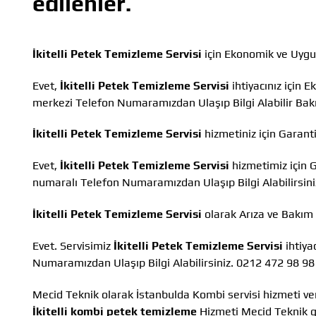
edilenler.
İkitelli Petek Temizleme Servisi
için Ekonomik ve Uygu
Evet,
İkitelli Petek Temizleme Servisi
ihtiyacınız için 
merkezi Telefon Numaramızdan Ulaşıp Bilgi Alabilir Ba
İkitelli Petek Temizleme Servisi
hizmetiniz için Garant
Evet,
İkitelli Petek Temizleme Servisi
hizmetimiz için 
numaralı Telefon Numaramızdan Ulaşıp Bilgi Alabilirsini
İkitelli Petek Temizleme Servisi
olarak Arıza ve Bakım
Evet. Servisimiz
İkitelli Petek Temizleme Servisi
ihtiya
Numaramızdan Ulaşıp Bilgi Alabilirsiniz. 0212 472 98 98
Mecid Teknik olarak İstanbulda Kombi servisi hizmeti ve
İkitelli kombi petek temizleme
Hizmeti Mecid Teknik güv