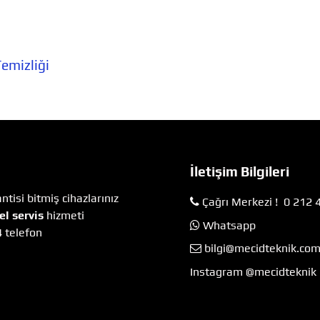
emizliği
İletişim Bilgileri
tisi bitmiş cihazlarınız
Çağrı Merkezi ! 0 212 
el servis
hizmeti
Whatsapp
4 telefon
bilgi@mecidteknik.co
Instagram @mecidteknik