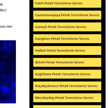
Fatih Petek Temizleme Servisi
ok
leri
Gaziosmanpaşa Petek Temizleme Servisi
ünün Her
Güneşli Petek Temizleme Servisi
Güngören Petek Temizleme Servisi
Halkalı Petek Temizleme Servisi
İkitelli Petek Temizleme Servisi
Kağıthane Petek Temizleme Servisi
Küçükçekmece Petek Temizleme Servisi
Mecidiyeköy Petek Temizleme Servisi