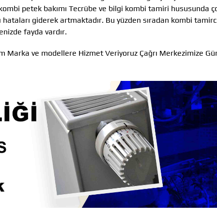
li kombi petek bakımı Tecrübe ve bilgi kombi tamiri hususunda ç
ı hataları giderek artmaktadır. Bu yüzden sıradan kombi tamirci
enizde fayda vardır.
 Tüm Marka ve modellere Hizmet Veriyoruz Çağrı Merkezimize G