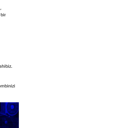
,
 bir
ahibiz.
ombinizi