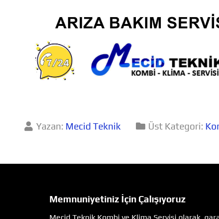
Yazan:
Mecid Teknik
Üst Kategori:
Kom
Memnuniyetiniz İçin Çalışıyoruz
Mecid Teknik Kombi ve Klima Servisi olarak, garan