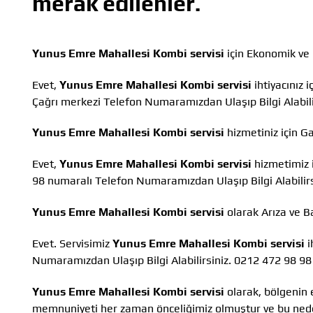
merak edilenler.
Yunus Emre Mahallesi Kombi servisi
için Ekonomik ve
Evet,
Yunus Emre Mahallesi Kombi servisi
ihtiyacınız 
Çağrı merkezi Telefon Numaramızdan Ulaşıp Bilgi Alabi
Yunus Emre Mahallesi Kombi servisi
hizmetiniz için G
Evet,
Yunus Emre Mahallesi Kombi servisi
hizmetimiz i
98 numaralı Telefon Numaramızdan Ulaşıp Bilgi Alabilirs
Yunus Emre Mahallesi Kombi servisi
olarak Arıza ve 
Evet. Servisimiz
Yunus Emre Mahallesi Kombi servisi
i
Numaramızdan Ulaşıp Bilgi Alabilirsiniz. 0212 472 98 98
Yunus Emre Mahallesi Kombi servisi
olarak, bölgenin e
memnuniyeti her zaman önceliğimiz olmuştur ve bu nedenl