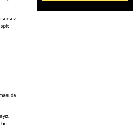
kusursuz
espit
nması da
ayız.
e bu