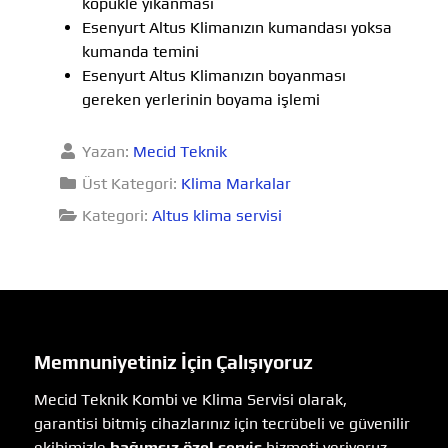
köpükle yıkanması
Esenyurt Altus Klimanızın kumandası yoksa
kumanda temini
Esenyurt Altus Klimanızın boyanması
gereken yerlerinin boyama işlemi
Yazan:
Mecid Teknik
Üst Kategori:
Klima Markalar
Kategori:
Altus klima servisi
Memnuniyetiniz İçin Çalışıyoruz
Mecid Teknik Kombi ve Klima Servisi olarak,
garantisi bitmiş cihazlarınız için tecrübeli ve güvenilir
ekibimizle
bağımsız özel servis
hizmeti veriyoruz.