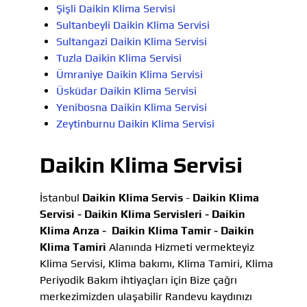
Şişli Daikin Klima Servisi
Sultanbeyli Daikin Klima Servisi
Sultangazi Daikin Klima Servisi
Tuzla Daikin Klima Servisi
Ümraniye Daikin Klima Servisi
Üsküdar Daikin Klima Servisi
Yenibosna Daikin Klima Servisi
Zeytinburnu Daikin Klima Servisi
Daikin Klima Servisi
İstanbul
Daikin Klima Servis
-
Daikin Klima
Servisi -
Daikin Klima Servisleri -
Daikin
Klima Arıza -
Daikin Klima Tamir -
Daikin
Klima Tamiri
Alanında Hizmeti vermekteyiz
Klima Servisi, Klima bakımı, Klima Tamiri, Klima
Periyodik Bakım ihtiyaçları için Bize çağrı
merkezimizden ulaşabilir Randevu kaydınızı