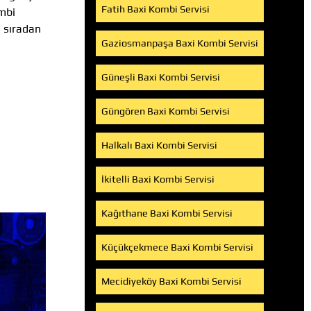
Fatih Baxi Kombi Servisi
ombi
n sıradan
Gaziosmanpaşa Baxi Kombi Servisi
Güneşli Baxi Kombi Servisi
i
Güngören Baxi Kombi Servisi
Halkalı Baxi Kombi Servisi
İkitelli Baxi Kombi Servisi
Kağıthane Baxi Kombi Servisi
Küçükçekmece Baxi Kombi Servisi
Mecidiyeköy Baxi Kombi Servisi