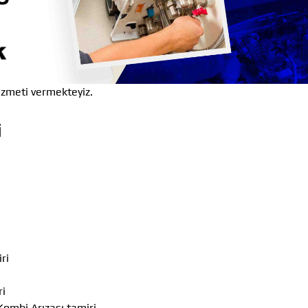
izmeti vermekteyiz.
i
ri
ri
Kombi Arızası tamiri