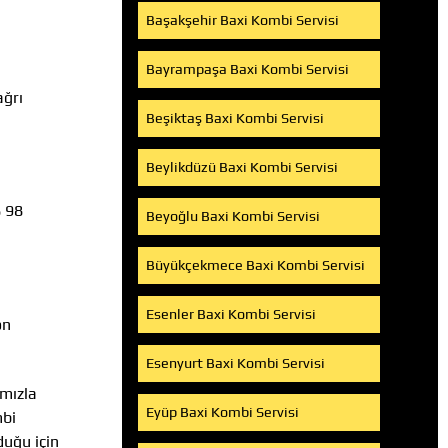
Başakşehir Baxi Kombi Servisi
Bayrampaşa Baxi Kombi Servisi
ağrı
Beşiktaş Baxi Kombi Servisi
Beylikdüzü Baxi Kombi Servisi
8 98
Beyoğlu Baxi Kombi Servisi
Büyükçekmece Baxi Kombi Servisi
Esenler Baxi Kombi Servisi
on
Esenyurt Baxi Kombi Servisi
ımızla
Eyüp Baxi Kombi Servisi
mbi
duğu için